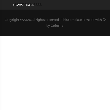
+6285186045555
Copyright ©
2026 All rights reserved | This template is made with
by
Colorlib